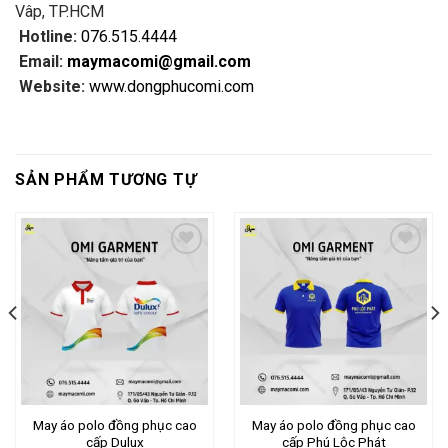
Vâp, TP.HCM
Hotline:
076.515.4444
Email:
maymacomi@gmail.com
Website:
www.dongphucomi.com
SẢN PHẨM TƯƠNG TỰ
Add to wishlist
Add to wishlist
May áo polo đồng phục cao
May áo polo đồng phục cao
cấp Dulux
cấp Phú Lộc Phát