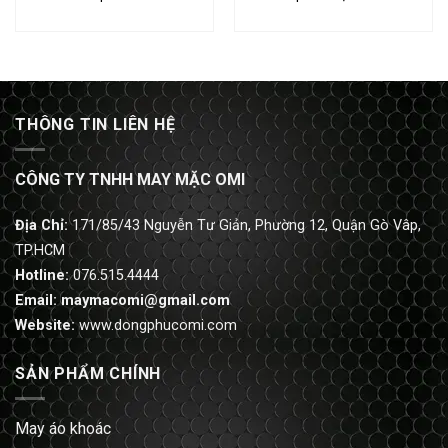
THÔNG TIN LIÊN HỆ
CÔNG TY TNHH MAY MẶC OMI
Địa Chỉ:
171/85/43 Nguyễn Tư Giản, Phường 12, Quận Gò Vâp,
TP.HCM
Hotline:
076.515.4444
Email:
maymacomi@gmail.com
Website:
www.dongphucomi.com
SẢN PHẨM CHÍNH
May áo khoác