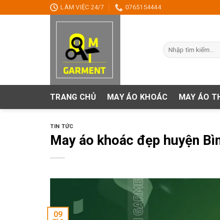
Skip
LÀM VIỆC 24/7
0765154444
to
content
Tìm
kiếm:
TRANG CHỦ
MAY ÁO KHOÁC
MAY ÁO T
TIN TỨC
May áo khoác đẹp huyện Bì
09