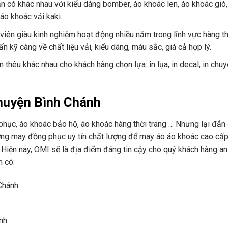
n có khác nhau với kiểu dáng bomber, áo khoác len, áo khoác gió,
áo khoác vải kaki.
 viên giàu kinh nghiệm hoạt động nhiều năm trong lĩnh vực hàng th
kỹ càng về chất liệu vải, kiểu dáng, màu sắc, giá cả hợp lý.
n thêu khác nhau cho khách hàng chọn lựa: in lụa, in decal, in chu
 huyện Bình Chánh
hục, áo khoác bảo hộ, áo khoác hàng thời trang … Nhưng lại đắn 
ởng may đồng phục uy tín chất lượng để may áo áo khoác cao cấp
 Hiện nay, OMI sẽ là địa điểm đáng tin cậy cho quý khách hàng a
m có:
Chánh
nh