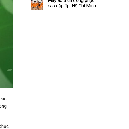
May áo thun đồng phục
cao cấp Tp. Hồ Chí Minh
 cao
rong
 phục