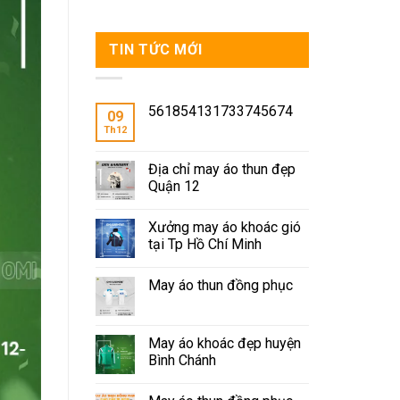
TIN TỨC MỚI
561854131733745674
09
Th12
Địa chỉ may áo thun đẹp
Quận 12
Xưởng may áo khoác gió
tại Tp Hồ Chí Minh
May áo thun đồng phục
May áo khoác đẹp huyện
Bình Chánh