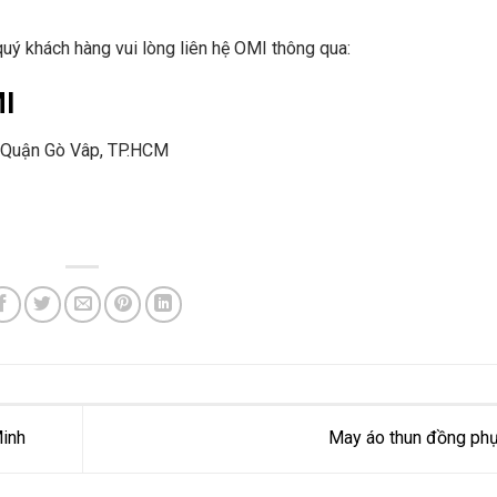
quý khách hàng vui lòng liên hệ OMI thông qua:
I
 Quận Gò Vâp, TP.HCM
Minh
May áo thun đồng ph