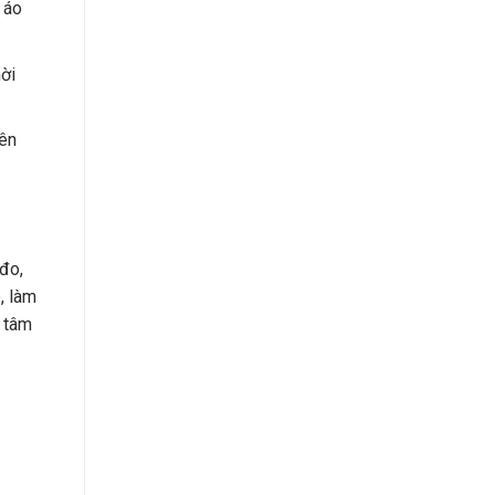
 áo
ời
yên
đo,
, làm
n tâm