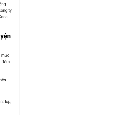
ẳng
công ty
Coca
uyện
i mức
úp đảm
 bền
 2 lớp,