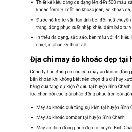
Thiết kế kiểu dáng đa dạng lên đến 500 mẫu sẵ
khoác form Slimfit, áo khoác jean, áo khoác da, 
Được hỗ trợ tư vấn tận tình bởi đội ngũ chuyên
trang, đồng phục xuất nhập khẩu đảm bảo tư vấn 
In thêu đa dạng, sắc sảo, bền màu với 44 kiểu i
nhiệt, in phun kỹ thuật số.
Địa chỉ may áo khoác đẹp tại
Công ty bạn đang có nhu cầu may áo khoác đồng p
băn khoăn khi không biết nên chọn địa chỉ hay xư
hàng quà tặng sự kiện ở đâu tại huyện Bình Chánh.
lựa chọn bởi các giải pháp đồng phục trọn gói gồ
May áo khoác quà tặng sự kiện tại huyện Bình 
May áo khoác bomber tại huyện Bình Chánh
May áo thun đồng phục đẹp tại huyện Bình Chá