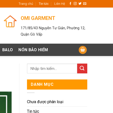
Trang chủ
Tin tức
Liên Hệ
OMI GARMENT
171/85/43 Nguyễn Tư Giản, Phường 12,
Quận Gò Vấp
BALO
NÓN BẢO HIỂM
DANH MỤC
Chưa được phân loại
Tin tức