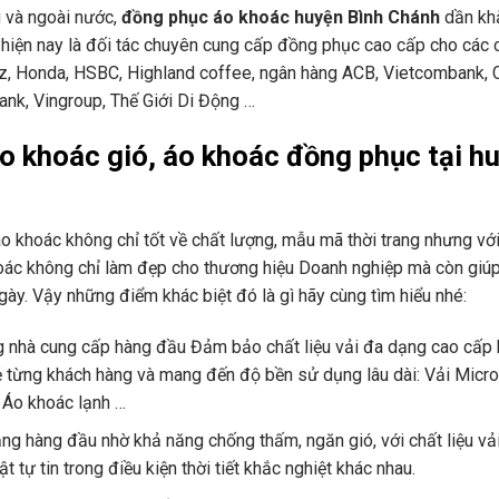
g và ngoài nước,
đồng phục áo khoác huyện Bình Chánh
dần kh
 hiện nay là đối tác chuyên cung cấp đồng phục cao cấp cho các 
z, Honda, HSBC, Highland coffee, ngân hàng ACB, Vietcombank, 
nk, Vingroup, Thế Giới Di Động …
áo khoác gió, áo khoác đồng phục tại h
 khoác không chỉ tốt về chất lượng, mẫu mã thời trang nhưng vớ
hoác không chỉ làm đẹp cho thương hiệu Doanh nghiệp mà còn gi
ày. Vậy những điểm khác biệt đó là gì hãy cùng tìm hiểu nhé:
ng nhà cung cấp hàng đầu Đảm bảo chất liệu vải đa dạng cao cấp
ẻ từng khách hàng và mang đến độ bền sử dụng lâu dài: Vải Micro
ù, Áo khoác lạnh …
ng hàng đầu nhờ khả năng chống thấm, ngăn gió, với chất liệu vải
 tự tin trong điều kiện thời tiết khắc nghiệt khác nhau.